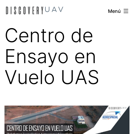
Saltar
Discovery
Menú
al
UAV
contenido
Centro de
Ensayo en
Vuelo UAS